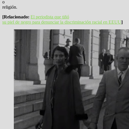
o
religión.
[Relacionado:
El periodista que tiñó
su piel de negro para denunciar la discriminación racial en EEUU
]