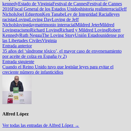
kennedy
Estado de Virginia
Festival de Cannes
Festival de Cannes
2016
Fiscal General de los Estados Unidos
historia real
interracial
Jeff
Nichols
Joel Edgerton
Ken Tanabe
Ley de Integridad Racial
leyes
racistas
Loving
Loving Day
Loving de Jeff
Nichols
lovingday
matrimonio interracial
Mildred Jeter
Mildred
Loving
racismo
Richard Loving
Richard y Mildred Loving
Robert
Kennedy
Ruth Negga
The Loving Story
Unión Estadounidense por
las Libertades Civiles
Virginia
Navegación
Entrada
Entrada anterior
anterior:
35 años del ‘síndrome tóxico’, el mayor caso de envenenamiento
de
por aceite de colza en España (y 2)
entradas
Entrada
Entrada siguiente
siguiente:
Cuando el Reino Unido tuvo que legislar leyes para evitar el
creciente número de infanticidios
Alfred López
Ver todas las entradas de Alfred López →