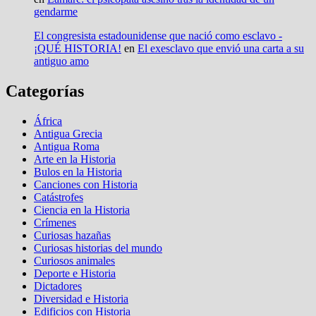
gendarme
El congresista estadounidense que nació como esclavo -
¡QUÉ HISTORIA!
en
El exesclavo que envió una carta a su
antiguo amo
Categorías
África
Antigua Grecia
Antigua Roma
Arte en la Historia
Bulos en la Historia
Canciones con Historia
Catástrofes
Ciencia en la Historia
Crímenes
Curiosas hazañas
Curiosas historias del mundo
Curiosos animales
Deporte e Historia
Dictadores
Diversidad e Historia
Edificios con Historia