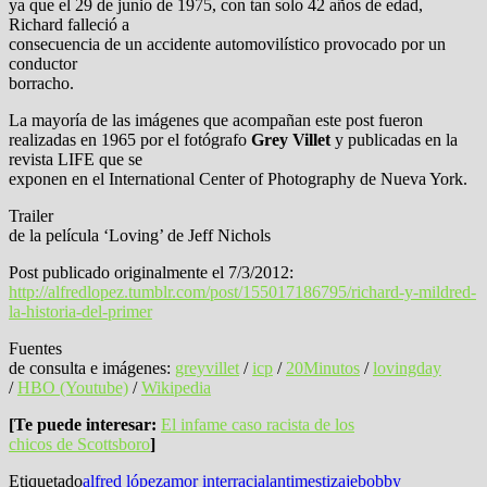
ya que el 29 de junio de 1975, con tan solo 42 años de edad,
Richard falleció a
consecuencia de un accidente automovilístico provocado por un
conductor
borracho.
La mayoría de las imágenes que acompañan este post fueron
realizadas en 1965 por el fotógrafo
Grey Villet
y publicadas en la
revista LIFE que se
exponen en el International Center of Photography de Nueva York.
Trailer
de la película ‘Loving’ de Jeff Nichols
Post publicado originalmente el 7/3/2012:
http://alfredlopez.tumblr.com/post/155017186795/richard-y-mildred-
la-historia-del-primer
Fuentes
de consulta e imágenes:
greyvillet
/
icp
/
20Minutos
/
lovingday
/
HBO (Youtube)
/
Wikipedia
[Te puede interesar:
El infame caso racista de los
chicos de Scottsboro
]
Etiquetado
alfred lópez
amor interracial
antimestizaje
bobby