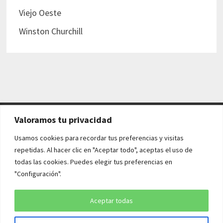
Viejo Oeste
Winston Churchill
Valoramos tu privacidad
AVISO LEGAL Y POLÍTICAS
Usamos cookies para recordar tus preferencias y visitas
repetidas. Al hacer clic en "Aceptar todo", aceptas el uso de
Aviso legal
todas las cookies. Puedes elegir tus preferencias en
"Configuración".
Política de cookies
Política de privacidad
Aceptar todas