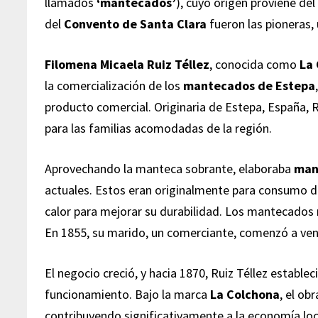
llamados
‘mantecados’
), cuyo origen proviene del
del
Convento de Santa Clara
fueron las pioneras,
Filomena Micaela Ruiz Téllez
, conocida como
La
la comercialización de los
mantecados de Estepa
producto comercial. Originaria de Estepa, España, R
para las familias acomodadas de la región.
Aprovechando la manteca sobrante, elaboraba
man
actuales. Estos eran originalmente para consumo do
calor para mejorar su durabilidad. Los mantecados
En 1855, su marido, un comerciante, comenzó a ven
El negocio creció, y hacia 1870, Ruiz Téllez establ
funcionamiento. Bajo la marca
La Colchona
, el ob
contribuyendo significativamente a la economía loc