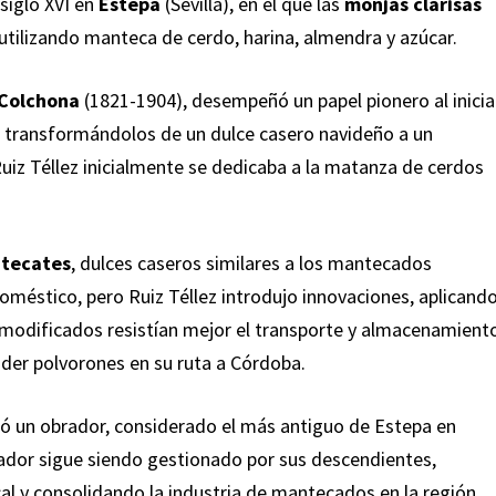
 siglo XVI en
Estepa
(Sevilla), en el que las
monjas clarisas
 utilizando manteca de cerdo, harina, almendra y azúcar.
 Colchona
(1821-1904), desempeñó un papel pionero al inicia
, transformándolos de un dulce casero navideño a un
uiz Téllez inicialmente se dedicaba a la matanza de cerdos
tecates
, dulces caseros similares a los mantecados
méstico, pero Ruiz Téllez introdujo innovaciones, aplicand
 modificados resistían mejor el transporte y almacenamient
der polvorones en su ruta a Córdoba.
eció un obrador, considerado el más antiguo de Estepa en
rador sigue siendo gestionado por sus descendientes,
al y consolidando la industria de mantecados en la región.