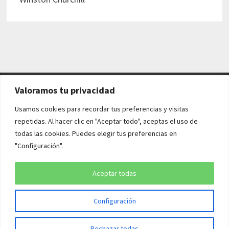
Valoramos tu privacidad
AVISO LEGAL Y POLÍTICAS
Usamos cookies para recordar tus preferencias y visitas
repetidas. Al hacer clic en "Aceptar todo", aceptas el uso de
Aviso legal
todas las cookies. Puedes elegir tus preferencias en
"Configuración".
Política de cookies
Política de privacidad
Aceptar todas
Configuración
Copyright © 2026
¡QUÉ HISTORIA!
. Funciona con
WordPress
y
Rechazar todas