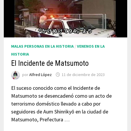
MALAS PERSONAS EN LA HISTORIA
/
VENENOS EN LA
HISTORIA
El Incidente de Matsumoto
por
Alfred López
11 de diciembre de 2023
El suceso conocido como el Incidente de
Matsumoto se desencadenó como un acto de
terrorismo doméstico llevado a cabo por
seguidores de Aum Shinrikyō en la ciudad de
Matsumoto, Prefectura …