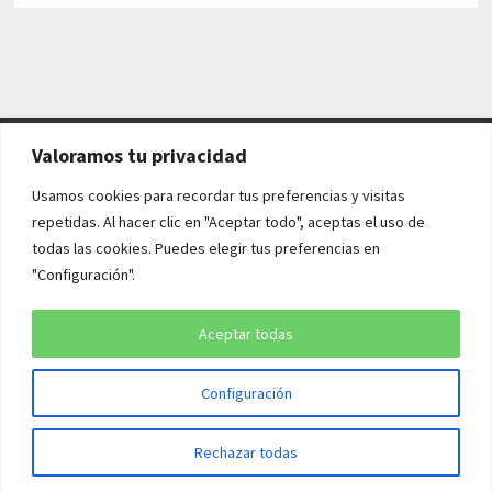
Valoramos tu privacidad
AVISO LEGAL Y POLÍTICAS
Usamos cookies para recordar tus preferencias y visitas
repetidas. Al hacer clic en "Aceptar todo", aceptas el uso de
Aviso legal
todas las cookies. Puedes elegir tus preferencias en
"Configuración".
Política de cookies
Política de privacidad
Aceptar todas
Configuración
Copyright © 2026
¡QUÉ HISTORIA!
. Funciona con
WordPress
y
Rechazar todas
Bam
.