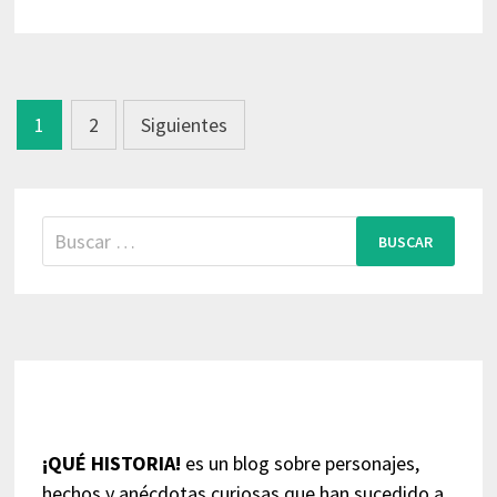
Paginación
1
2
Siguientes
de
entradas
Buscar:
¡QUÉ HISTORIA!
es un blog sobre personajes,
hechos y anécdotas curiosas que han sucedido a