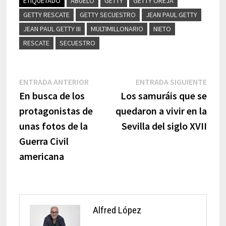
ETIQUETADO
ABUELO
GETTY
GETTY OREJA
GETTY RESCATE
GETTY SECUESTRO
JEAN PAUL GETTY
JEAN PAUL GETTY III
MULTIMILLONARIO
NIETO
RESCATE
SECUESTRO
Navegación
Entrada
Entr
ENTRADA ANTERIOR
ENTRADA SIGUIENTE
anterior:
sigui
En busca de los
Los samuráis que se
de
protagonistas de
quedaron a vivir en la
entradas
unas fotos de la
Sevilla del siglo XVII
Guerra Civil
americana
Alfred López