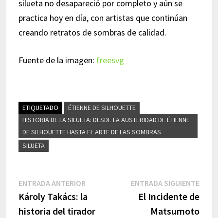
silueta no desapareció por completo y aún se
practica hoy en día, con artistas que continúan
creando retratos de sombras de calidad.
Fuente de la imagen:
freesvg
ETIQUETADO
ÉTIENNE DE SILHOUETTE
HISTORIA DE LA SILUETA: DESDE LA AUSTERIDAD DE ÉTIENNE
DE SILHOUETTE HASTA EL ARTE DE LAS SOMBRAS
SILUETA
Navegación
Entrada
Entr
ENTRADA ANTERIOR
ENTRADA SIGUIENTE
anterior:
sigui
Károly Takács: la
El Incidente de
de
historia del tirador
Matsumoto