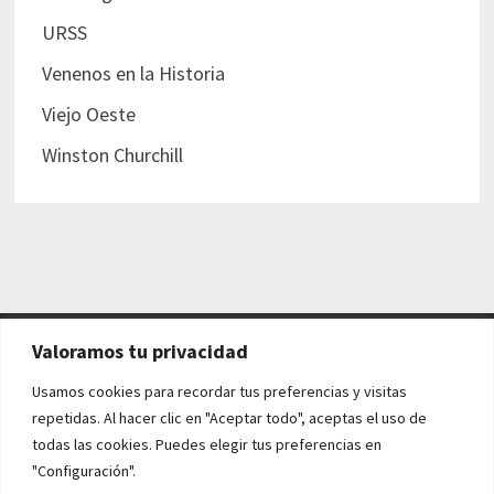
URSS
Venenos en la Historia
Viejo Oeste
Winston Churchill
Valoramos tu privacidad
AVISO LEGAL Y POLÍTICAS
Usamos cookies para recordar tus preferencias y visitas
repetidas. Al hacer clic en "Aceptar todo", aceptas el uso de
Aviso legal
todas las cookies. Puedes elegir tus preferencias en
"Configuración".
Política de cookies