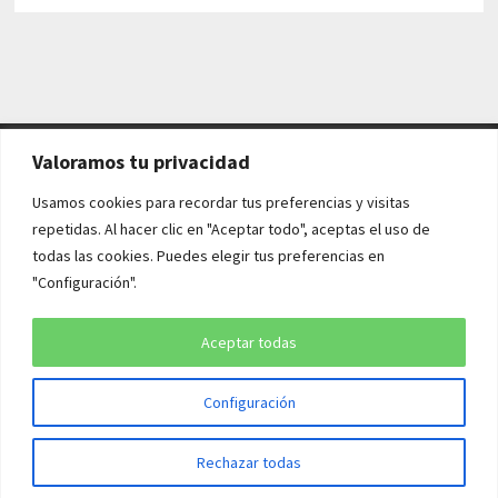
Valoramos tu privacidad
AVISO LEGAL Y POLÍTICAS
Usamos cookies para recordar tus preferencias y visitas
repetidas. Al hacer clic en "Aceptar todo", aceptas el uso de
Aviso legal
todas las cookies. Puedes elegir tus preferencias en
"Configuración".
Política de cookies
Política de privacidad
Aceptar todas
Configuración
Copyright © 2026
¡QUÉ HISTORIA!
. Funciona con
WordPress
y
Rechazar todas
Bam
.