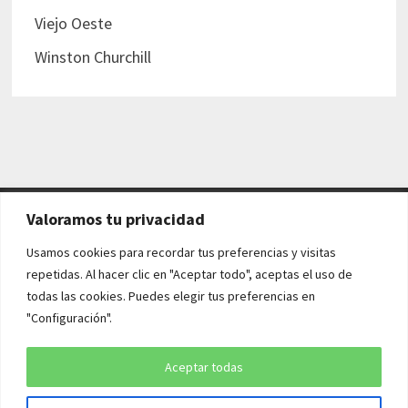
Viejo Oeste
Winston Churchill
Valoramos tu privacidad
AVISO LEGAL Y POLÍTICAS
Usamos cookies para recordar tus preferencias y visitas
repetidas. Al hacer clic en "Aceptar todo", aceptas el uso de
Aviso legal
todas las cookies. Puedes elegir tus preferencias en
"Configuración".
Política de cookies
Política de privacidad
Aceptar todas