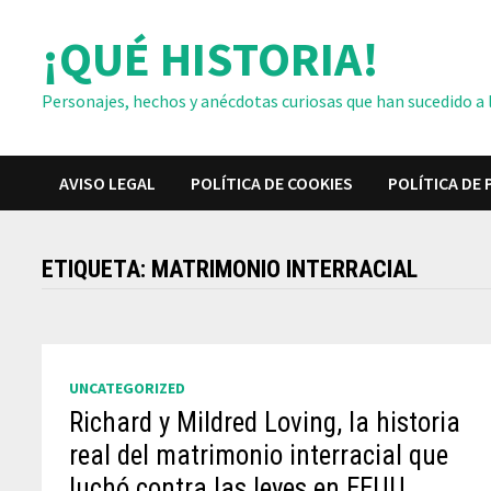
Saltar
¡QUÉ HISTORIA!
al
contenido
Personajes, hechos y anécdotas curiosas que han sucedido a lo
AVISO LEGAL
POLÍTICA DE COOKIES
POLÍTICA DE 
ETIQUETA:
MATRIMONIO INTERRACIAL
UNCATEGORIZED
Richard y Mildred Loving, la historia
real del matrimonio interracial que
luchó contra las leyes en EEUU