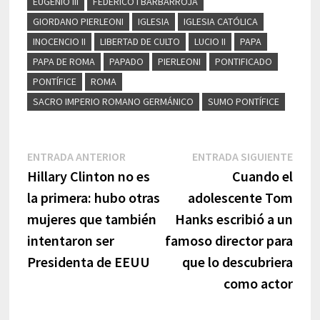
EUGENIO III
FEDERICO I BARBARROJA
GIORDANO PIERLEONI
IGLESIA
IGLESIA CATÓLICA
INOCENCIO II
LIBERTAD DE CULTO
LUCIO II
PAPA
PAPA DE ROMA
PAPADO
PIERLEONI
PONTIFICADO
PONTÍFICE
ROMA
SACRO IMPERIO ROMANO GERMÁNICO
SUMO PONTÍFICE
Navegación
Entrada
Entr
ENTRADA ANTERIOR
ENTRADA SIGUIENTE
anterior:
sigui
Hillary Clinton no es
Cuando el
de
la primera: hubo otras
adolescente Tom
entradas
mujeres que también
Hanks escribió a un
intentaron ser
famoso director para
Presidenta de EEUU
que lo descubriera
como actor