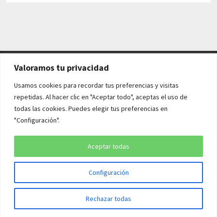
Valoramos tu privacidad
AVISO LEGAL Y POLÍTICAS
Usamos cookies para recordar tus preferencias y visitas
repetidas. Al hacer clic en "Aceptar todo", aceptas el uso de
Aviso legal
todas las cookies. Puedes elegir tus preferencias en
"Configuración".
Política de cookies
Política de privacidad
Aceptar todas
Configuración
Copyright © 2026
¡QUÉ HISTORIA!
. Funciona con
WordPress
y
Rechazar todas
Bam
.