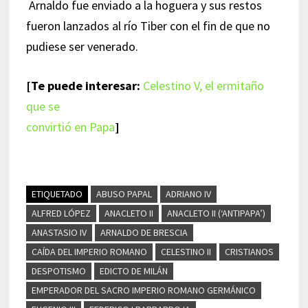
Arnaldo fue enviado a la hoguera y sus restos
fueron lanzados al río Tiber con el fin de que no
pudiese ser venerado.
[Te puede interesar:
Celestino V, el ermitaño
que se
convirtió en Papa
]
ETIQUETADO
ABUSO PAPAL
ADRIANO IV
ALFRED LÓPEZ
ANACLETO II
ANACLETO II (‘ANTIPAPA’)
ANASTASIO IV
ARNALDO DE BRESCIA
CAÍDA DEL IMPERIO ROMANO
CELESTINO II
CRISTIANOS
DESPOTISMO
EDICTO DE MILÁN
EMPERADOR DEL SACRO IMPERIO ROMANO GERMÁNICO