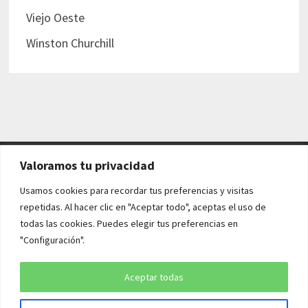
Viejo Oeste
Winston Churchill
Valoramos tu privacidad
AVISO LEGAL Y POLÍTICAS
Usamos cookies para recordar tus preferencias y visitas
repetidas. Al hacer clic en "Aceptar todo", aceptas el uso de
Aviso legal
todas las cookies. Puedes elegir tus preferencias en
"Configuración".
Política de cookies
Política de privacidad
Aceptar todas