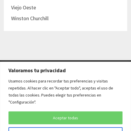
Viejo Oeste
Winston Churchill
Valoramos tu privacidad
AVISO LEGAL Y POLÍTICAS
Usamos cookies para recordar tus preferencias y visitas
repetidas. Al hacer clic en "Aceptar todo", aceptas el uso de
Aviso legal
todas las cookies. Puedes elegir tus preferencias en
"Configuración".
Política de cookies
Política de privacidad
Aceptar todas