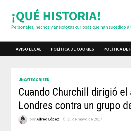
Saltar
¡QUÉ HISTORIA!
al
contenido
Personajes, hechos y anécdotas curiosas que han sucedido a lo
AVISO LEGAL
POLÍTICA DE COOKIES
POLÍTICA DE 
UNCATEGORIZED
Cuando Churchill dirigió el
Londres contra un grupo d
por
Alfred López
19 de mayo de 2017