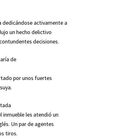
da dedicándose activamente a
dujo un hecho delictivo
y contundentes decisiones.
aría de
rtado por unos fuertes
 suya.
itada
el inmueble les atendió un
glés. Un par de agentes
os tiros.