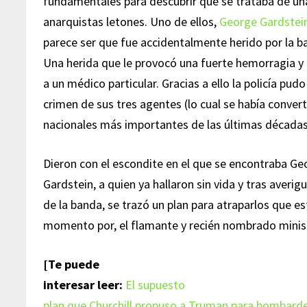
fundamentales para descubrir que se trataba de u
anarquistas letones. Uno de ellos,
George Gardstei
parece ser que fue accidentalmente herido por la 
Una herida que le provocó una fuerte hemorragia y 
a un médico particular. Gracias a ello la policía pud
crimen de sus tres agentes (lo cual se había conver
nacionales más importantes de las últimas décadas
Dieron con el escondite en el que se encontraba Ge
Gardstein, a quien ya hallaron sin vida y tras averi
de la banda, se trazó un plan para atraparlos que e
momento por, el flamante y recién nombrado minist
[Te puede
interesar leer:
El supuesto
plan que Churchill propuso a Truman para bombard