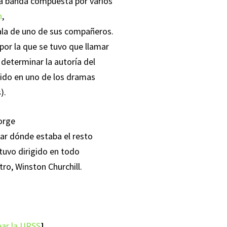
na banda compuesta por varios
n
,
bala de uno de sus compañeros.
por la que se tuvo que llamar
o determinar la autoría del
tido en uno de los dramas
).
orge
guar dónde estaba el resto
stuvo dirigido en todo
ro, Winston Churchill.
ear la URSS
]