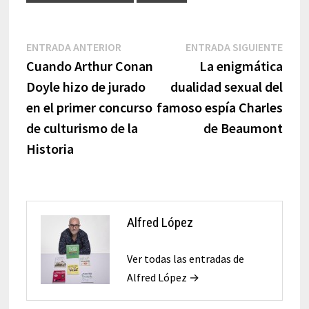
Navegación
Entrada
Entr
ENTRADA ANTERIOR
ENTRADA SIGUIENTE
anterior:
sigui
Cuando Arthur Conan
La enigmática
de
Doyle hizo de jurado
dualidad sexual del
entradas
en el primer concurso
famoso espía Charles
de culturismo de la
de Beaumont
Historia
Alfred López
Ver todas las entradas de
Alfred López →