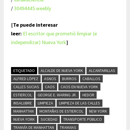
/
30494445.weebly
[Te puede interesar
leer:
El escritor que prometió limpiar (e
independizar) Nueva York
]
ETIQUETADO
ALCALDE DE NUEVA YORK
ALCANTARILLAS
ALFRED LÓPEZ
ASNOS
BURROS
CABALLOS
CALLES SUCIAS
CAOS
CAOS EN NUEVA YORK
ESTIERCOL
GEORGE E. WARING JR.
HEDOR
INSALUBRE
LIMPIEZA
LIMPIEZA DE LAS CALLES
MANHATTAN
MONTAÑAS DE ESTIERCOL
NEW YORK
NUEVA YORK
SUCIEDAD
TRANSPORTE PÚBLICO
TRANVÍA DE MANHATTAN
TRANVIAS