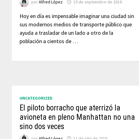
por
Alfred López
19 de septiembre de 2016
Hoy en día es impensable imaginar una ciudad sin
sus modernos medios de transporte público que
ayuda a trasladar de un lado a otro de la
población a cientos de …
UNCATEGORIZED
El piloto borracho que aterrizó la
avioneta en pleno Manhattan no una
sino dos veces
por
Alfred López
11 de julio de 2016