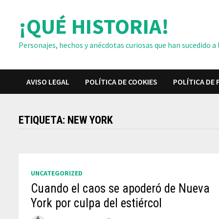
Saltar
¡QUÉ HISTORIA!
al
contenido
Personajes, hechos y anécdotas curiosas que han sucedido a lo
AVISO LEGAL
POLÍTICA DE COOKIES
POLÍTICA DE 
ETIQUETA:
NEW YORK
UNCATEGORIZED
Cuando el caos se apoderó de Nueva
York por culpa del estiércol