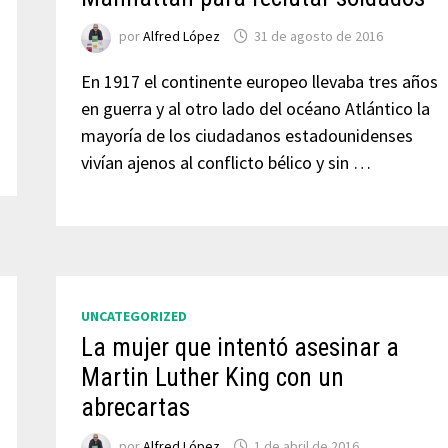
por
Alfred López
31 de agosto de 2016
En 1917 el continente europeo llevaba tres años
en guerra y al otro lado del océano Atlántico la
mayoría de los ciudadanos estadounidenses
vivían ajenos al conflicto bélico y sin …
UNCATEGORIZED
La mujer que intentó asesinar a
Martin Luther King con un
abrecartas
por
Alfred López
1 de abril de 2016