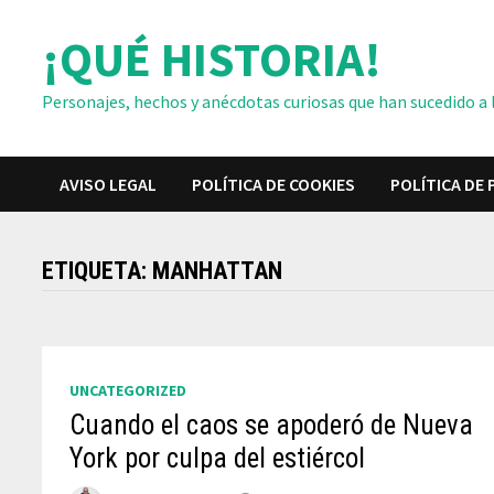
Saltar
¡QUÉ HISTORIA!
al
contenido
Personajes, hechos y anécdotas curiosas que han sucedido a lo
AVISO LEGAL
POLÍTICA DE COOKIES
POLÍTICA DE 
ETIQUETA:
MANHATTAN
UNCATEGORIZED
Cuando el caos se apoderó de Nueva
York por culpa del estiércol