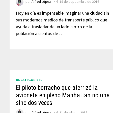
por
Alfred López
19 de septiembre de 2016
Hoy en día es impensable imaginar una ciudad sin
sus modernos medios de transporte público que
ayuda a trasladar de un lado a otro de la
población a cientos de …
UNCATEGORIZED
El piloto borracho que aterrizó la
avioneta en pleno Manhattan no una
sino dos veces
por
Alfred López
11 de julio de 2016