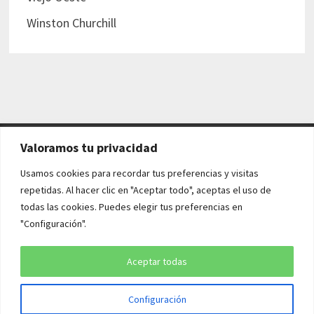
Winston Churchill
Valoramos tu privacidad
AVISO LEGAL Y POLÍTICAS
Usamos cookies para recordar tus preferencias y visitas
repetidas. Al hacer clic en "Aceptar todo", aceptas el uso de
Aviso legal
todas las cookies. Puedes elegir tus preferencias en
"Configuración".
Política de cookies
Política de privacidad
Aceptar todas
Configuración