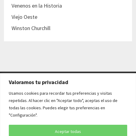
Venenos en la Historia
Viejo Oeste
Winston Churchill
Valoramos tu privacidad
AVISO LEGAL Y POLÍTICAS
Usamos cookies para recordar tus preferencias y visitas
repetidas. Al hacer clic en "Aceptar todo", aceptas el uso de
Aviso legal
todas las cookies. Puedes elegir tus preferencias en
"Configuración".
Política de cookies
Política de privacidad
Aceptar todas