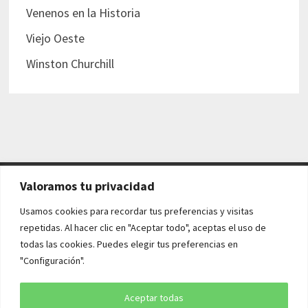
Venenos en la Historia
Viejo Oeste
Winston Churchill
Valoramos tu privacidad
AVISO LEGAL Y POLÍTICAS
Usamos cookies para recordar tus preferencias y visitas
repetidas. Al hacer clic en "Aceptar todo", aceptas el uso de
Aviso legal
todas las cookies. Puedes elegir tus preferencias en
"Configuración".
Política de cookies
Política de privacidad
Aceptar todas