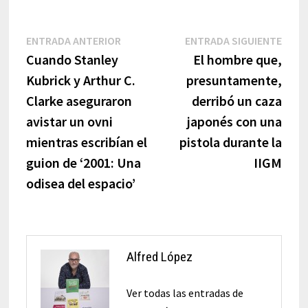
Navegación
Entrada
Entr
ENTRADA ANTERIOR
ENTRADA SIGUIENTE
anterior:
sigui
Cuando Stanley
El hombre que,
de
Kubrick y Arthur C.
presuntamente,
entradas
Clarke aseguraron
derribó un caza
avistar un ovni
japonés con una
mientras escribían el
pistola durante la
guion de ‘2001: Una
IIGM
odisea del espacio’
Alfred López
Ver todas las entradas de