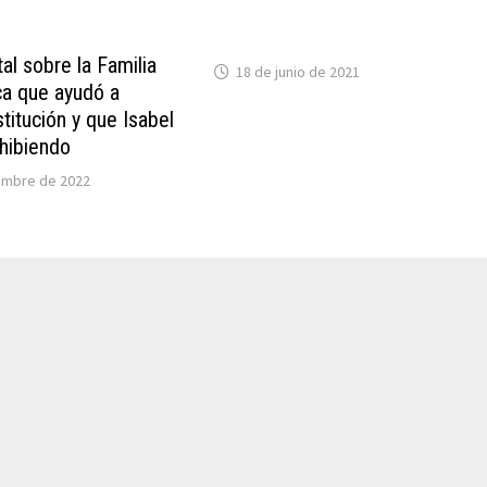
al sobre la Familia
18 de junio de 2021
ica que ayudó a
nstitución y que Isabel
ohibiendo
embre de 2022