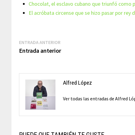
Chocolat, el esclavo cubano que triunfó como 
El acróbata circense que se hizo pasar por rey 
Navegación
Entrada
ENTRADA ANTERIOR
anterior:
Entrada anterior
de
entradas
Alfred López
Ver todas las entradas de Alfred L
PUEDE QUE TAMBIÉN TE GUSTE