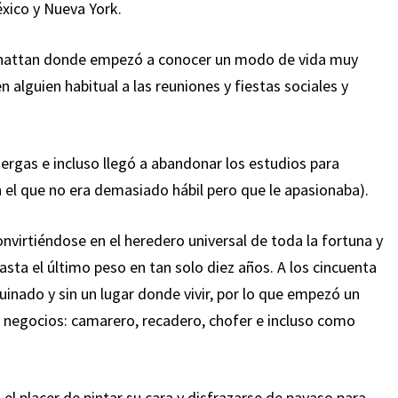
éxico y Nueva York.
anhattan donde empezó a conocer un modo de vida muy
n alguien habitual a las reuniones y fiestas sociales y
ergas e incluso llegó a abandonar los estudios para
n el que no era demasiado hábil pero que le apasionaba).
onvirtiéndose en el heredero universal de toda la fortuna y
asta el último peso en tan solo diez años. A los cincuenta
inado y sin un lugar donde vivir, por lo que empezó un
s negocios: camarero, recadero, chofer e incluso como
el placer de pintar su cara y disfrazarse de payaso para