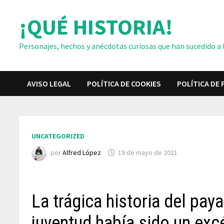
Saltar
¡QUÉ HISTORIA!
al
contenido
Personajes, hechos y anécdotas curiosas que han sucedido a lo
AVISO LEGAL
POLÍTICA DE COOKIES
POLÍTICA DE 
UNCATEGORIZED
por
Alfred López
19 de mayo de 2021
La trágica historia del pa
juventud había sido un exc