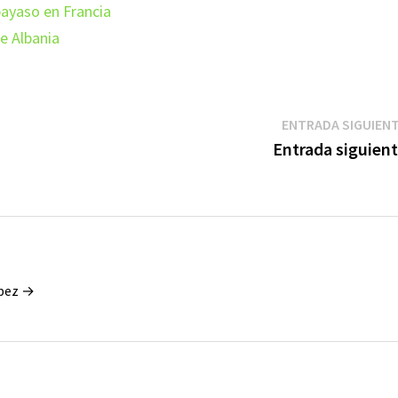
payaso en Francia
de Albania
ENTRADA SIGUIEN
Entrada siguien
ópez →