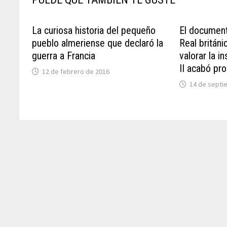
La curiosa historia del pequeño
El document
pueblo almeriense que declaró la
Real britán
guerra a Francia
valorar la i
II acabó pr
12 de febrero de 2016
14 de septi