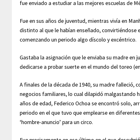
fue enviado a estudiar a las mejores escuelas de M
Fue en sus años de juventud, mientras vivía en M
distinto al que le habían enseñado, convirtiéndose e
comenzando un periodo algo díscolo y excéntrico.
Gastaba la asignación que le enviaba su madre en ju
dedicarse a probar suerte en el mundo del toreo (e
A finales de la década de 1940, su madre falleció, c
negocios familiares, lo cual dilapidó malgastando h
años de edad, Federico Ochoa se encontró solo, arru
periodo en el que tuvo que emplearse en diferente
‘hombre-anuncio’ para un circo.
Fue precisamente en ese último en el que descubrió 