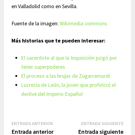
en Valladolid como en Sevilla.
Fuente de la imagen:
Wikimedia commons
Más historias que te pueden interesar:
El sacerdote al que la Inquisición juzgó por
tener superpoderes
El proceso a las brujas de Zugarramurdi
Lucrecia de León, la joven que profetizó el
declive del Imperio Español
Navegación
Entrada
Entr
ENTRADA ANTERIOR
ENTRADA SIGUIENTE
anterior:
sigui
Entrada anterior
Entrada siguiente