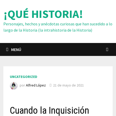
Saltar
¡QUÉ HISTORIA!
al
contenido
Personajes, hechos y anécdotas curiosas que han sucedido a lo
largo de la Historia (la intrahistoria de la Historia)
MENÚ
UNCATEGORIZED
por
Alfred López
21 de mayo de 2021
Cuando la Inquisición