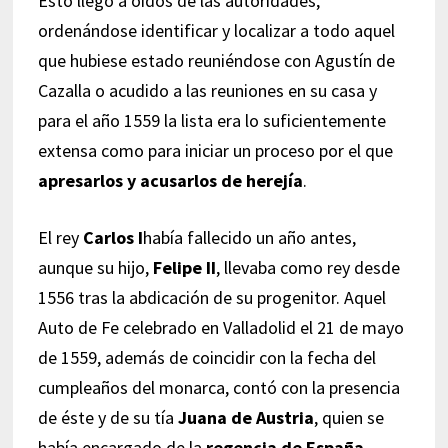
Esto llegó a oídos de las autoridades,
ordenándose identificar y localizar a todo aquel
que hubiese estado reuniéndose con Agustín de
Cazalla o acudido a las reuniones en su casa y
para el año 1559 la lista era lo suficientemente
extensa como para iniciar un proceso por el que
apresarlos y acusarlos de herejía
.
El rey
Carlos I
había fallecido un año antes,
aunque su hijo,
Felipe II
, llevaba como rey desde
1556 tras la abdicación de su progenitor. Aquel
Auto de Fe celebrado en Valladolid el 21 de mayo
de 1559, además de coincidir con la fecha del
cumpleaños del monarca, contó con la presencia
de éste y de su tía
Juana de Austria
, quien se
había encargado de la
regencia de España