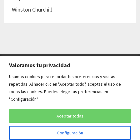
Winston Churchill
Valoramos tu privacidad
AVISO LEGAL Y POLÍTICAS
Usamos cookies para recordar tus preferencias y visitas
repetidas. Al hacer clic en "Aceptar todo", aceptas el uso de
Aviso legal
todas las cookies. Puedes elegir tus preferencias en
"Configuración".
Política de cookies
Política de privacidad
Aceptar todas
Configuración