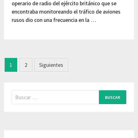
operario de radio del ejército británico que se
encontraba monitoreando el tráfico de aviones
rusos dio con una frecuencia en la …
Paginación
1
2
Siguientes
de
entradas
Buscar: