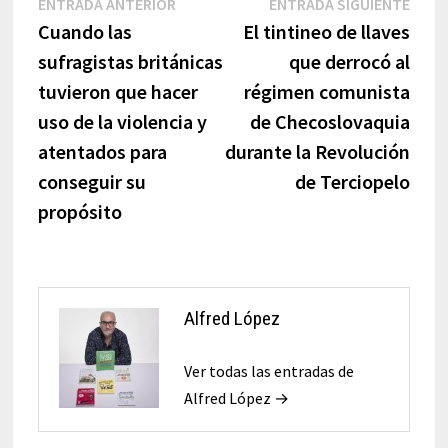
Navegación
Entrada
Entr
ENTRADA ANTERIOR
ENTRADA SIGUIENTE
anterior:
sigui
Cuando las
El tintineo de llaves
de
sufragistas británicas
que derrocó al
entradas
tuvieron que hacer
régimen comunista
uso de la violencia y
de Checoslovaquia
atentados para
durante la Revolución
conseguir su
de Terciopelo
propósito
Alfred López
Ver todas las entradas de
Alfred López →