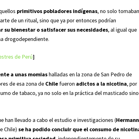
quellos
primitivos pobladores indígenas
, no solo tomaba
rte de un ritual, sino que ya por entonces podrían
r su bienestar o satisfacer sus necesidades
, al igual que
na drogodependiente.
estres de Perú
]
iente a unas momias
halladas en la zona de San Pedro de
ores de esa zona de
Chile
fueron
adictos a la nicotina
, por
sumo de tabaco, ya no solo en la práctica del masticado sino
e han llevado a cabo el estudio e investigaciones (
Herman
de Chile)
se ha podido concluir que el consumo de nicotin
esa primitiva sociedad
, independientemente de su