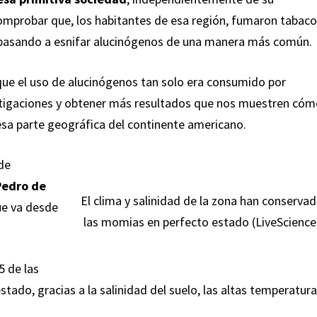
comprobar que, los habitantes de esa región, fumaron tabac
, pasando a esnifar alucinógenos de una manera más común.
 que el uso de alucinógenos tan solo era consumido por
stigaciones y obtener más resultados que nos muestren có
 esa parte geográfica del continente americano.
 de
Pedro de
El clima y salinidad de la zona han conserva
ue va desde
las momias en perfecto estado (LiveScience
5 de las
tado, gracias a la salinidad del suelo, las altas temperatur