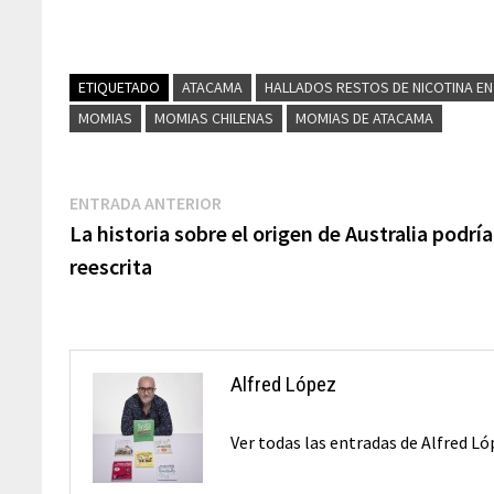
ETIQUETADO
ATACAMA
HALLADOS RESTOS DE NICOTINA EN
MOMIAS
MOMIAS CHILENAS
MOMIAS DE ATACAMA
Navegación
Entrada
ENTRADA ANTERIOR
anterior:
La historia sobre el origen de Australia podría
de
reescrita
entradas
Alfred López
Ver todas las entradas de Alfred L