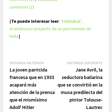
commons (2)
[Te puede interesar leer
:
‘Habbakuk’,
el ambicioso proyecto de un portaviones de
hielo
]
Navegación
Entrada
Entr
ENTRADA ANTERIOR
ENTRADA SIGUIENTE
anterior:
sigui
La joven parricida
Jane Avril, la
de
francesa que en 1933
seductora bailarina
entradas
acaparó más
que se convirtió en la
atención de la prensa
musa predilecta del
que el mismísimo
pintor Tolouse-
Adolf Hitler
Lautrec