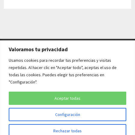
Valoramos tu privacidad
AVISO LEGAL Y POLÍTICAS
Usamos cookies para recordar tus preferencias y visitas
repetidas. Al hacer clic en "Aceptar todo", aceptas el uso de
Aviso legal
todas las cookies. Puedes elegir tus preferencias en
"Configuración".
Política de cookies
Política de privacidad
Aceptar todas
Configuración
Copyright © 2026
¡QUÉ HISTORIA!
. Funciona con
WordPress
y
Rechazar todas
Bam
.