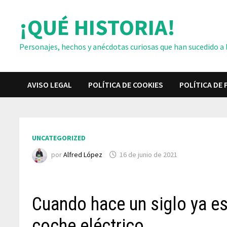
Saltar
¡QUÉ HISTORIA!
al
contenido
Personajes, hechos y anécdotas curiosas que han sucedido a lo
AVISO LEGAL
POLÍTICA DE COOKIES
POLÍTICA DE 
UNCATEGORIZED
por
Alfred López
16 de junio de 2021
Cuando hace un siglo ya e
coche eléctrico