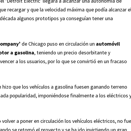
 el ‘Detroit Electric’ llegara a alcanzar una autonomía de
que recargar y que la velocidad máxima que podía alcanzar e
a década algunos prototipos ya conseguían tener una
Company’
de Chicago puso en circulación un
automóvil
otor a gasolina
, teniendo un precio desorbitante y
encer a los usuarios, por lo que se convirtió en un fracaso
 hizo que los vehículos a gasolina fuesen ganando terreno
iada popularidad, imponiéndose finalmente a los eléctricos 
olver a poner en circulación los vehículos eléctricos, no fu
ando se retomó el proyecto y se ha ido invirtiendo un gran