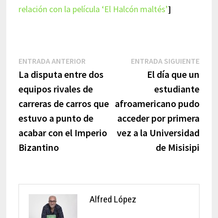
relación con la película ‘El Halcón maltés’
]
Navegación
Entrada
Entr
ENTRADA ANTERIOR
ENTRADA SIGUIENTE
anterior:
sigui
La disputa entre dos
El día que un
de
equipos rivales de
estudiante
entradas
carreras de carros que
afroamericano pudo
estuvo a punto de
acceder por primera
acabar con el Imperio
vez a la Universidad
Bizantino
de Misisipi
Alfred López