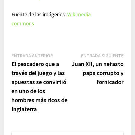
Fuente de las imágenes:
Wikimedia
commons
Navegación
Entrada
Entr
ENTRADA ANTERIOR
ENTRADA SIGUIENTE
anterior:
sigui
El pescadero que a
Juan XII, un nefasto
de
través del juego y las
papa corrupto y
entradas
apuestas se convirtió
fornicador
en uno de los
hombres más ricos de
Inglaterra