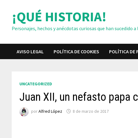
Saltar
¡QUÉ HISTORIA!
al
contenido
Personajes, hechos y anécdotas curiosas que han sucedido a lo
AVISO LEGAL
POLÍTICA DE COOKIES
POLÍTICA DE 
UNCATEGORIZED
Juan XII, un nefasto papa 
por
Alfred López
8 de marzo de 2017