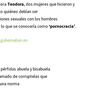
adora
Teodora
, dos mujeres que hicieron y
do quiénes debían ser
iones sexuales con los hombres
e lo que se conocería como
‘pornocracia’
.
s gobernaban en
 pérfidas abuela y bisabuela
ntramado de corruptelas que
 una norma