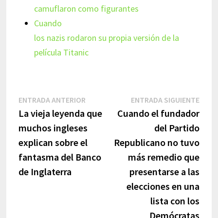
camuflaron como figurantes
Cuando
los nazis rodaron su propia versión de la
película Titanic
Navegación
Entrada
Entr
ENTRADA ANTERIOR
ENTRADA SIGUIENTE
anterior:
sigui
La vieja leyenda que
Cuando el fundador
de
muchos ingleses
del Partido
entradas
explican sobre el
Republicano no tuvo
fantasma del Banco
más remedio que
de Inglaterra
presentarse a las
elecciones en una
lista con los
Demócratas