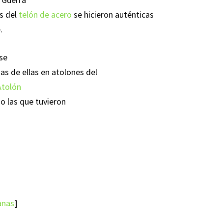
s del
telón de acero
se hicieron auténticas
.
 se
s de ellas en atolones del
Atolón
 o las que tuvieron
anas
]