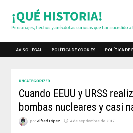
Saltar
¡QUÉ HISTORIA!
al
contenido
Personajes, hechos y anécdotas curiosas que han sucedido a lo
AVISO LEGAL
POLÍTICA DE COOKIES
POLÍTICA DE 
UNCATEGORIZED
Cuando EEUU y URSS realiz
bombas nucleares y casi n
por
Alfred López
4 de septiembre de 2017