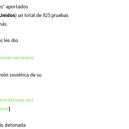
les’ aportados
 Unidos
) un total de 925 pruebas
más.
s les dio
misiles nucleares
nión soviética de su
ara detonar una
icos
]
más detonada