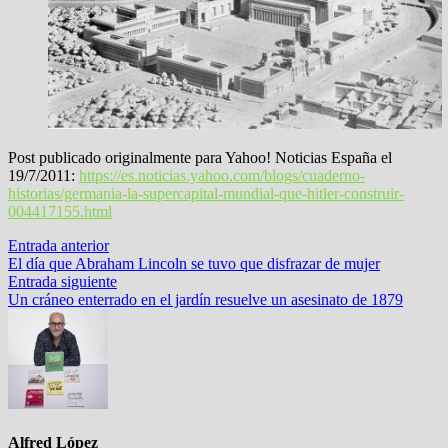
Post publicado originalmente para Yahoo! Noticias España el
19/7/2011:
https://es.noticias.yahoo.com/blogs/cuaderno-
historias/germania-la-supercapital-mundial-que-hitler-construir-
004417155.html
Navegación
Entrada
Entrada anterior
anterior:
El día que Abraham Lincoln se tuvo que disfrazar de mujer
de
Entrada
Entrada siguiente
entradas
siguiente:
Un cráneo enterrado en el jardín resuelve un asesinato de 1879
Alfred López