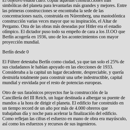
El objetivo estaba claro: copiar aquellas construcciones más
simbólicas del planeta para levantarlas más grandes y mejores. Entre
las primeras construcciones se encontraba la sede de las
concentraciones nazis, construida en Núremberg, una mastodóntica
construcción varias veces mayor que su inspiración, el Altar de
Pergamo. Otra de las obras más deseadas por Hitler era el estadio
olímpico. El dictador puso todo su empeño de cara a los JJ.OO que
Berlín acogería en 1936, uno de los acontecimientos con mayor
proyección mundial.
Berlín desde 0
El Führer detestaba Berlín como ciudad, ya que tan solo el 25% de
sus ciudadanos le habían apoyado en las elecciones de 1933.
Consideraba a la capital un lugar decadente, despreciable, y quería
destruirla totalmente para construir una urbe indestructible, capital
mundial y envidada por el resto de potencias europeas.
Otro de sus faraónicos proyectos fue la construcción de la
Cancillería del III Reich, un lugar destinada a albergar su puente de
mandos a la hora de dirigir el planeta. El edificio fue construido en
un tiempo record de un año por más de 4.000 obreros que
trabajaban día y noche para acelerar la finalización del edificio.
Como reflejan las cifras el esfuerzo en mano de obra era mayúsculo,
así como los esfuerzos y recursos de sus ingenieros.