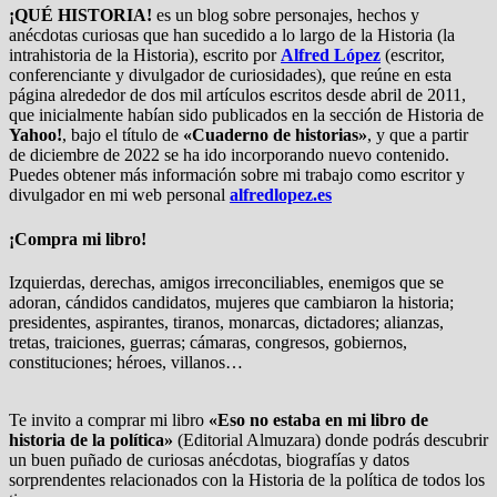
¡QUÉ HISTORIA!
es un blog sobre personajes, hechos y
anécdotas curiosas que han sucedido a lo largo de la Historia (la
intrahistoria de la Historia), escrito por
Alfred López
(escritor,
conferenciante y divulgador de curiosidades), que reúne en esta
página alrededor de dos mil artículos escritos desde abril de 2011,
que inicialmente habían sido publicados en la sección de Historia de
Yahoo!
, bajo el título de
«Cuaderno de historias»
, y que a partir
de diciembre de 2022 se ha ido incorporando nuevo contenido.
Puedes obtener más información sobre mi trabajo como escritor y
divulgador en mi web personal
alfredlopez.es
¡Compra mi libro!
Izquierdas, derechas, amigos irreconciliables, enemigos que se
adoran, cándidos candidatos, mujeres que cambiaron la historia;
presidentes, aspirantes, tiranos, monarcas, dictadores; alianzas,
tretas, traiciones, guerras; cámaras, congresos, gobiernos,
constituciones; héroes, villanos…
Te invito a comprar mi libro
«Eso no estaba en mi libro de
historia de la política»
(Editorial Almuzara) donde podrás descubrir
un buen puñado de curiosas anécdotas, biografías y datos
sorprendentes relacionados con la Historia de la política de todos los