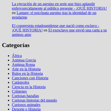
La ejecución de un asesino en serie que hizo aplaudir
enfervorecidamente al público presente - ¡QUÉ HISTORIA!
en
Lamare: el psicópata asesino tras la identidad de un
gendarme
El congresista estadounidense que nació como esclavo -
¡QUÉ HISTORIA!
en
El exesclavo que envió una carta a su
antiguo amo
Categorías
África
Antigua Grecia
Antigua Roma
Arte en la Historia
Bulos en la Historia
Canciones con Historia
Catástrofes
Ciencia en la Historia
Crímenes
Curiosas hazañas
Curiosas historias del mundo
Curiosos animales
Deporte e Historia