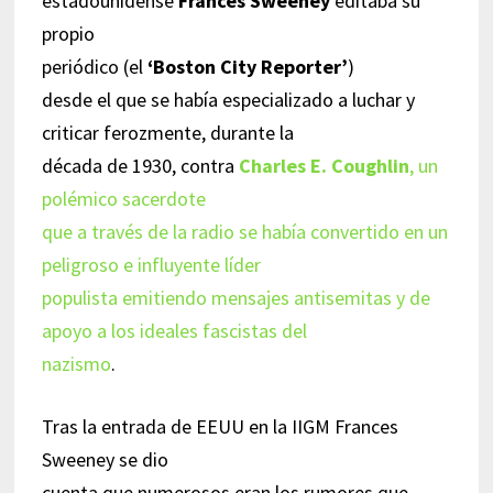
estadounidense
Frances Sweeney
editaba su
propio
periódico (el
‘Boston City Reporter’
)
desde el que se había especializado a luchar y
criticar ferozmente, durante la
década de 1930, contra
Charles E. Coughlin
, un
polémico sacerdote
que a través de la radio se había convertido en un
peligroso e influyente líder
populista emitiendo mensajes antisemitas y de
apoyo a los ideales fascistas del
nazismo
.
Tras la entrada de EEUU en la IIGM Frances
Sweeney se dio
cuenta que numerosos eran los rumores que