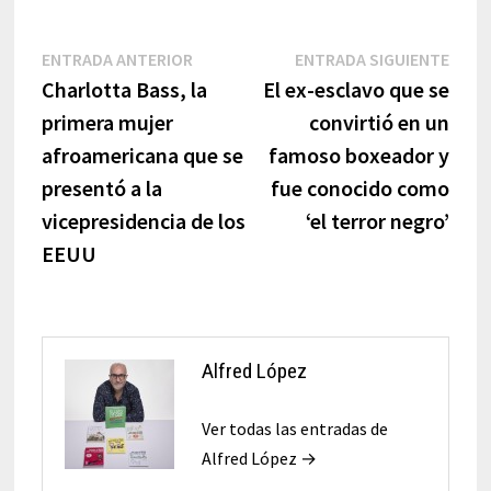
Navegación
Entrada
Entr
ENTRADA ANTERIOR
ENTRADA SIGUIENTE
anterior:
sigui
Charlotta Bass, la
El ex-esclavo que se
de
primera mujer
convirtió en un
entradas
afroamericana que se
famoso boxeador y
presentó a la
fue conocido como
vicepresidencia de los
‘el terror negro’
EEUU
Alfred López
Ver todas las entradas de
Alfred López →