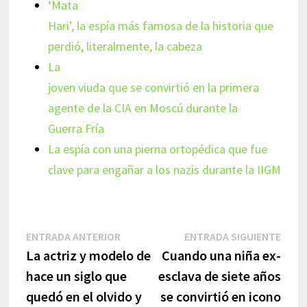
‘Mata
Hari’, la espía más famosa de la historia que
perdió, literalmente, la cabeza
La
joven viuda que se convirtió en la primera
agente de la CIA en Moscú durante la
Guerra Fría
La espía con una pierna ortopédica que fue
clave para engañar a los nazis durante la IIGM
Navegación
Entrada
Entr
ENTRADA ANTERIOR
ENTRADA SIGUIENTE
anterior:
sigui
La actriz y modelo de
Cuando una niña ex-
de
hace un siglo que
esclava de siete años
entradas
quedó en el olvido y
se convirtió en icono