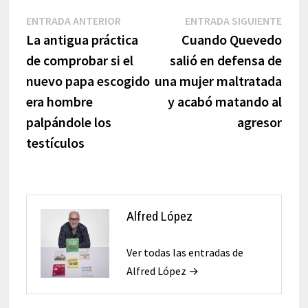
Navegación
Entrada
Entr
ENTRADA ANTERIOR
ENTRADA SIGUIENTE
anterior:
sigui
La antigua práctica
Cuando Quevedo
de
de comprobar si el
salió en defensa de
entradas
nuevo papa escogido
una mujer maltratada
era hombre
y acabó matando al
palpándole los
agresor
testículos
Alfred López
Ver todas las entradas de
Alfred López →