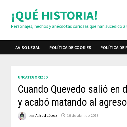
Saltar
¡QUÉ HISTORIA!
al
contenido
Personajes, hechos y anécdotas curiosas que han sucedido a lo
AVISO LEGAL
POLÍTICA DE COOKIES
POLÍTICA DE 
UNCATEGORIZED
Cuando Quevedo salió en d
y acabó matando al agreso
por
Alfred López
16 de abril de 2018