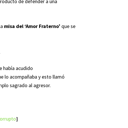
 producto de defender a una
la
misa del ‘Amor Fraterno’
que se
.
ue había acudido
ue lo acompañaba y esto llamó
emplo sagrado al agresor.
corrupto
]