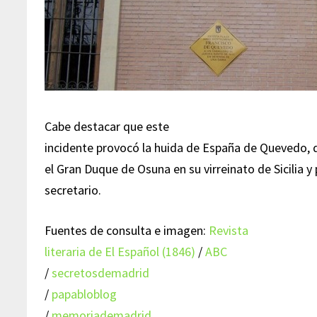
Cabe destacar que este
incidente provocó la huida de España de Quevedo, 
el Gran Duque de Osuna en su virreinato de Sicilia y
secretario.
Fuentes de consulta e imagen:
Revista
literaria de El Español (1846)
/
ABC
/
secretosdemadrid
/
papabloblog
/
memoriademadrid