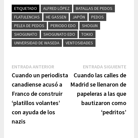
ETIQUETADO
ALFRED LÓPEZ
BATALLAS DE PEDOS
FLATULENCIAS
HE GASSEN
JAPÓN
PEDOS
PELEA DE PEDOS
PERIODO EDO
SHOGUN
SHOGUNATO
SHOGUNATO EDO
TOKIO
UNIVERSIDAD DE WASEDA
VENTOSIDADES
Navegación
Entrada
Entr
ENTRADA ANTERIOR
ENTRADA SIGUIENTE
anterior:
sigui
Cuando un periodista
Cuando las calles de
de
canadiense acusó a
Madrid se llenaron de
entradas
Franco de construir
papeleras a las que
‘platillos volantes’
bautizaron como
con ayuda de los
‘pedritos’
nazis