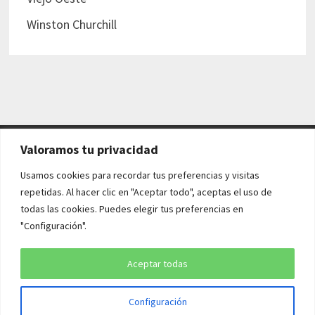
Winston Churchill
Valoramos tu privacidad
AVISO LEGAL Y POLÍTICAS
Usamos cookies para recordar tus preferencias y visitas
repetidas. Al hacer clic en "Aceptar todo", aceptas el uso de
Aviso legal
todas las cookies. Puedes elegir tus preferencias en
"Configuración".
Política de cookies
Política de privacidad
Aceptar todas
Configuración