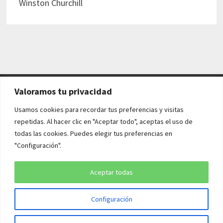
Winston Churchill
Valoramos tu privacidad
AVISO LEGAL Y POLÍTICAS
Usamos cookies para recordar tus preferencias y visitas
repetidas. Al hacer clic en "Aceptar todo", aceptas el uso de
Aviso legal
todas las cookies. Puedes elegir tus preferencias en
"Configuración".
Política de cookies
Política de privacidad
Aceptar todas
Configuración
Copyright © 2026
¡QUÉ HISTORIA!
. Funciona con
WordPress
y