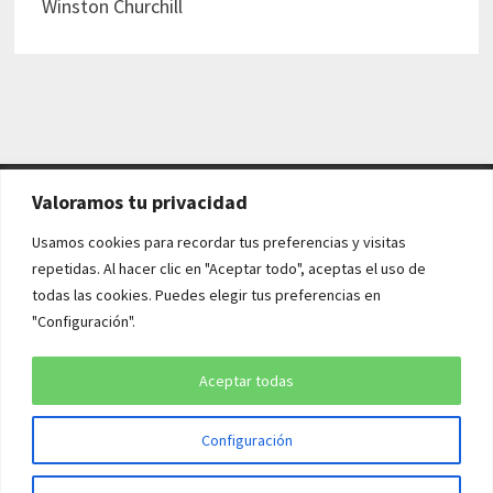
Winston Churchill
Valoramos tu privacidad
AVISO LEGAL Y POLÍTICAS
Usamos cookies para recordar tus preferencias y visitas
repetidas. Al hacer clic en "Aceptar todo", aceptas el uso de
Aviso legal
todas las cookies. Puedes elegir tus preferencias en
"Configuración".
Política de cookies
Política de privacidad
Aceptar todas
Configuración
Copyright © 2026
¡QUÉ HISTORIA!
. Funciona con
WordPress
y