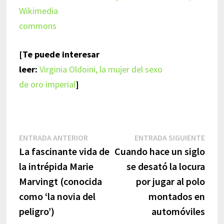
Wikimedia
commons
[Te puede interesar
leer:
Virginia Oldoini, la mujer del sexo
de oro imperial
]
Navegación
Entrada
Entr
ENTRADA ANTERIOR
ENTRADA SIGUIENTE
anterior:
sigui
La fascinante vida de
Cuando hace un siglo
de
la intrépida Marie
se desató la locura
entradas
Marvingt (conocida
por jugar al polo
como ‘la novia del
montados en
peligro’)
automóviles