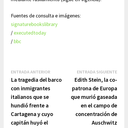
Fuentes de consulta e imágenes:
signaturebookslibrary
/
executedtoday
/
bbc
Navegación
Entrada
Entr
ENTRADA ANTERIOR
ENTRADA SIGUIENTE
anterior:
sigui
La tragedia del barco
Edith Stein, la co-
de
con inmigrantes
patrona de Europa
entradas
italianos que se
que murió gaseada
hundió frente a
en el campo de
Cartagena y cuyo
concentración de
capitán huyó el
Auschwitz