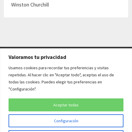
Winston Churchill
Valoramos tu privacidad
AVISO LEGAL Y POLÍTICAS
Usamos cookies para recordar tus preferencias y visitas
repetidas. Al hacer clic en "Aceptar todo", aceptas el uso de
Aviso legal
todas las cookies. Puedes elegir tus preferencias en
"Configuración".
Política de cookies
Política de privacidad
Aceptar todas
Configuración
Copyright © 2026
¡QUÉ HISTORIA!
. Funciona con
WordPress
y