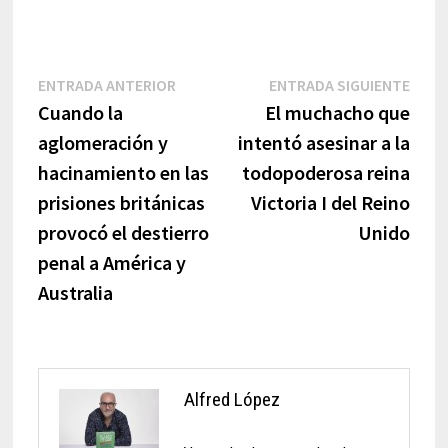
Navegación
Entrada
Entr
ENTRADA ANTERIOR
ENTRADA SIGUIENTE
anterior:
sigui
Cuando la
El muchacho que
de
aglomeración y
intentó asesinar a la
entradas
hacinamiento en las
todopoderosa reina
prisiones británicas
Victoria I del Reino
provocó el destierro
Unido
penal a América y
Australia
Alfred López