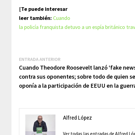
[Te puede interesar
leer también:
Cuando
la policía franquista detuvo a un espía británico tr
Navegación
Entrada
ENTRADA ANTERIOR
anterior:
Cuando Theodore Roosevelt lanzó ‘fake new
de
contra sus oponentes; sobre todo de quien s
entradas
oponía a la participación de EEUU en la guerr
Alfred López
Ver todas las entradas de Alfred L