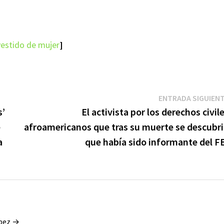
avestido de mujer
]
ENTRADA SIGUIEN
s’
El activista por los derechos civil
e
afroamericanos que tras su muerte se descubr
a
que había sido informante del F
ópez →