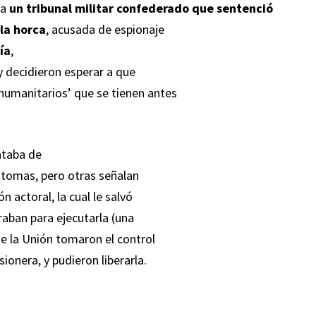
 a
un tribunal militar confederado que sentenció
la horca
, acusada de espionaje
ía
,
y decidieron esperar a que
‘humanitarios’ que se tienen antes
ataba de
íntomas, pero otras señalan
 actoral, la cual le salvó
raban para ejecutarla (una
e la Unión tomaron el control
ionera, y pudieron liberarla.