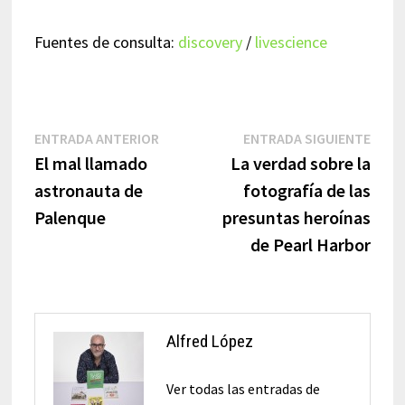
Fuentes de consulta:
discovery
/
livescience
Navegación
Entrada
Entr
ENTRADA ANTERIOR
ENTRADA SIGUIENTE
anterior:
sigui
El mal llamado
La verdad sobre la
de
astronauta de
fotografía de las
entradas
Palenque
presuntas heroínas
de Pearl Harbor
Alfred López
Ver todas las entradas de