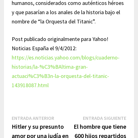
humanos, considerados como auténticos héroes
y que pasarían a los anales de la historia bajo el
nombre de “la Orquesta del Titanic”.
Post publicado originalmente para Yahoo!
Noticias España el 9/4/2012:
https://es.noticias.yahoo.com/blogs/cuaderno-
historias/la-%C3%BAltima-gran-
actuaci%C3%B3n-la-orquesta-del-titanic-
143918087.html
Navegación
Entrada
Entr
ENTRADA ANTERIOR
ENTRADA SIGUIENTE
anterior:
sigui
Hitler y su presunto
El hombre que tiene
de
amor por una judía en
600 hijos repartidos