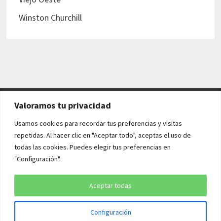
Winston Churchill
Valoramos tu privacidad
AVISO LEGAL Y POLÍTICAS
Usamos cookies para recordar tus preferencias y visitas
repetidas. Al hacer clic en "Aceptar todo", aceptas el uso de
Aviso legal
todas las cookies. Puedes elegir tus preferencias en
"Configuración".
Política de cookies
Política de privacidad
Aceptar todas
Configuración