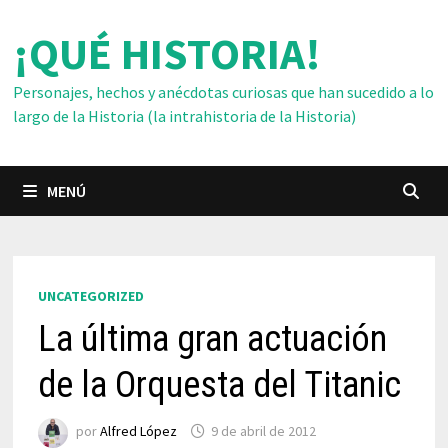
Saltar
¡QUÉ HISTORIA!
al
contenido
Personajes, hechos y anécdotas curiosas que han sucedido a lo
largo de la Historia (la intrahistoria de la Historia)
MENÚ
UNCATEGORIZED
La última gran actuación
de la Orquesta del Titanic
por
Alfred López
9 de abril de 2012