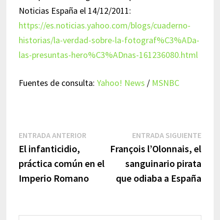
Noticias España el 14/12/2011:
https://es.noticias.yahoo.com/blogs/cuaderno-
historias/la-verdad-sobre-la-fotograf%C3%ADa-
las-presuntas-hero%C3%ADnas-161236080.html
Fuentes de consulta:
Yahoo! News
/
MSNBC
Navegación
Entrada
Entr
ENTRADA ANTERIOR
ENTRADA SIGUIENTE
anterior:
sigui
El infanticidio,
François l’Olonnais, el
de
práctica común en el
sanguinario pirata
entradas
Imperio Romano
que odiaba a España